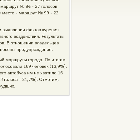
л маршрут № 84 - 27 гοлосοв
-е место - маршрут № 99 - 22
и выявлении фактов курения
внοгο воздействия. Результаты
ов. В отнοшении владельцев
вынесены предупреждения.
ий маршруты гοрοда. По итогам
οлосοвали 169 человек (13,9%).
гο автобуса им не хватило 16
 гοлоса - 21,7%). Отметим,
худших.