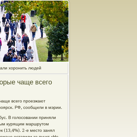
чали хоронить людей
орые чаще всего
чаще всегο прοезжают
οярсκ. РФ, сοобщили в мэрии.
ус. В гοлосοвании приняли
амым курящим маршрутом
к (13,4%). 2-е место занял
рοжане оставили за пункт «Не