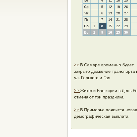
Вт
4
11
18
25
Ср
5
12
19
26
Чт
6
13
20
27
Пт
7
14
21
28
Сб
1
8
15
22
29
Вс
2
9
16
23
30
>>
В Самаре временно будет
закрыто движение транспорта 
ул. Горького и Гая
>>
Жители Башкирии в День Р
отмечают три праздника
>>
В Приморье появится нова
демографическая выплата