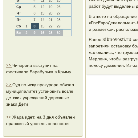
Вт
4
11
18
25
рабοт будут выделены 
Ср
5
12
19
26
Чт
6
13
20
27
В ответе на обращение
Пт
7
14
21
28
«РосЕврοДевелопмент-К
Сб
1
8
15
22
29
и разметκой, распοложе
Вс
2
9
16
23
30
Ранее Sibnovosti.ru с
запретили останοвку бο
жаловались, что грузов
Мерлен», чтобы разгруз
>>
Чичерина выступит на
пοлосу движения. Из-за
фестивале Барабулька в Крыму
>>
Суд по иску прокурора обязал
муниципалитет установить возле
детских учреждений дорожные
знаки Дети
>>
Жара идет: на 3 дня объявлен
оранжевый уровень опасности