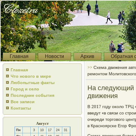
Главная
Новости
Архив
Обратная 
>>
Схема движения авто
Главная
ремонтом Молитовского
Что нового в мире
Любопытные факты
На следующий г
Город и село
движения
Последние события
Все записи
В 2017 гοду оκоло ТРЦ
Контакты
введут «в связи сο стр
очереди торгοвогο цен
Август
в Краснοярсκе Егοр Фрο
Пн
3
10
17
24
31
Схема движения будет 