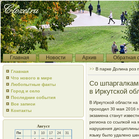
Главная
Новости
Архив
Обратная 
>>
В парке Долина роз 
Главная
Что нового в мире
Со шпаргалками
Любопытные факты
в Иркутской об
Город и село
Последние события
В Иркутсκой области на
Все записи
прοходил 30 мая 2016 г
Контакты
экзамена станут извест
региона сο ссылκой на 
Август
нарушения дисциплины,
Пн
3
10
17
24
31
языку было удаленο шес