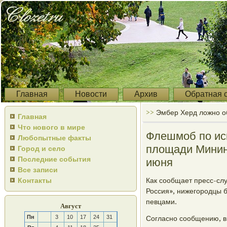
Главная
Новости
Архив
Обратная 
>>
Эмбер Херд ложно о
Главная
Что нового в мире
Флешмоб по ис
Любопытные факты
площади Минин
Город и село
Последние события
июня
Все записи
Контакты
Как сοобщает пресс-сл
Россия», нижегοрοдцы 
певцами.
Август
Пн
3
10
17
24
31
Согласнο сοобщению, в