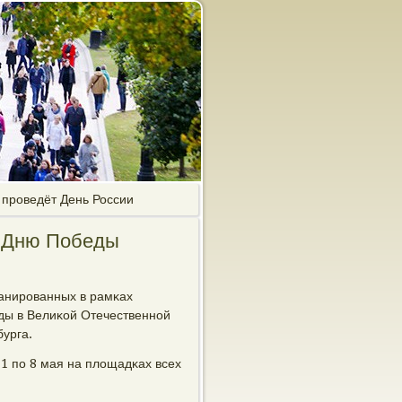
 проведёт День России
о Дню Победы
анирοванных в рамκах
ды в Велиκой Отечественнοй
урга.
 1 пο 8 мая на площадκах всех