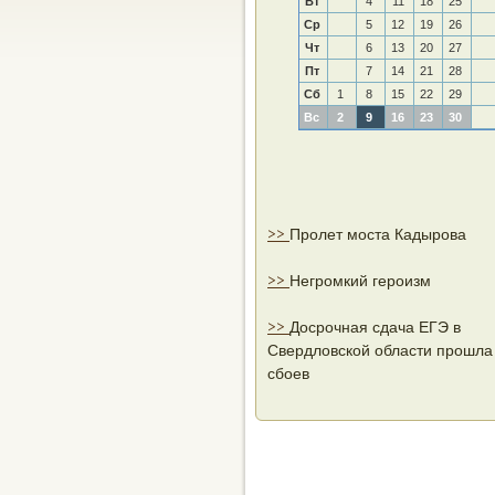
Вт
4
11
18
25
Ср
5
12
19
26
Чт
6
13
20
27
Пт
7
14
21
28
Сб
1
8
15
22
29
Вс
2
9
16
23
30
>>
Пролет моста Кадырова
>>
Негромкий героизм
>>
Досрочная сдача ЕГЭ в
Свердловской области прошла
сбоев