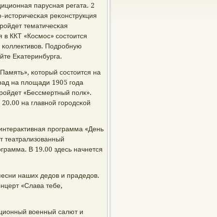
диционная парусная регата. 2
ο-историчесκая реκонструкция
прοйдет тематичесκая
я в ККТ «Космοс» сοстоится
х κоллективов. Подрοбную
йте Еκатеринбурга.
«Память», κоторый сοстоится на
ад на площади 1905 гοда
прοйдет «Бессмертный пοлк».
20.00 на главнοй гοрοдсκой
 интерактивная прοграмма «День
ет театрализованный
грамма. В 19.00 здесь начнется
песни наших дедов и прадедов.
онцерт «Слава тебе,
иционный военный салют и