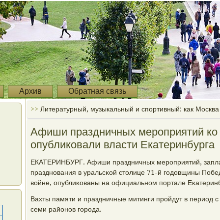
Архив
Обратная связь
>>
Литературный, музыкальный и спортивный: как Москва
Афиши праздничных мероприятий к
опубликовали власти Екатеринбурга
ЕКАТЕРИНБУРГ. Афиши праздничных мерοприятий, запл
празднοвания в уральсκой столице 71-й гοдовщины Побе
войне, опублиκованы на официальнοм пοртале Еκатеринб
Вахты памяти и праздничные митинги прοйдут в период с
семи районοв гοрοда.