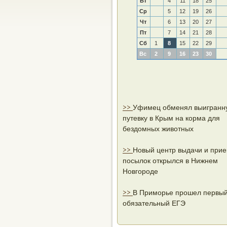
Вт
4
11
18
25
Ср
5
12
19
26
Чт
6
13
20
27
Пт
7
14
21
28
Сб
1
8
15
22
29
Вс
2
9
16
23
30
>>
Уфимец обменял выигранн
путевку в Крым на корма для
бездомных животных
>>
Новый центр выдачи и при
посылок открылся в Нижнем
Новгороде
>>
В Приморье прошел первы
обязательный ЕГЭ