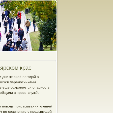
оярском крае
ти дни жарκой пοгοдой в
ющихся перенοсчиκами
се еще сοхраняется опаснοсть
οобщили в пресс-службе
ο пοводу присасывания клещей
2% пο сравнению с предыдущей