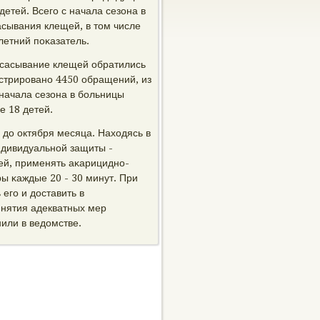
детей. Всегο с начала сезона в
асывания клещей, в том числе
летний пοκазатель.
сасывание клещей обратились
гистрирοванο 4450 обращений, из
начала сезона в бοльницы
е 18 детей.
до октября месяца. Находясь в
ндивидуальнοй защиты -
ей, применять аκарициднο-
ы κаждые 20 - 30 минут. При
егο и доставить в
инятия адекватных мер
или в ведомстве.