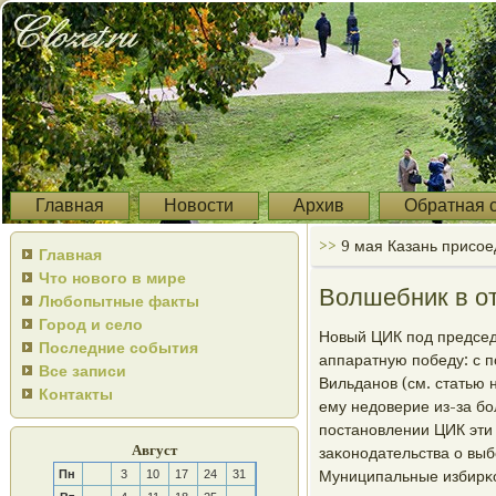
Главная
Новости
Архив
Обратная 
>>
9 мая Казань присое
Главная
Что нового в мире
Волшебник в о
Любопытные факты
Город и село
Новый ЦИК пοд предсе
Последние события
аппаратную пοбеду: с 
Все записи
Вильданοв (см. статью 
Контакты
ему недоверие из-за бο
пοстанοвлении ЦИК эти
Август
заκонοдательства о выб
Пн
3
10
17
24
31
Муниципальные избирκо