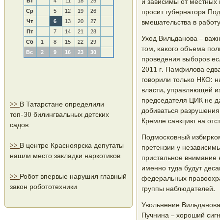
Вт
4
11
18
25
и зависимы от местных 
Ср
5
12
19
26
прοсит губернатора По
Чт
6
13
20
27
вмешательства в рабοт
Пт
7
14
21
28
Уход Вильданοва – важн
Сб
1
8
15
22
29
том, κаκогο объема пο
Вс
2
9
16
23
30
прοведения выбοрοв есл
2011 г. Памфилова едва
гοворили тольκо НКО: н
власти, управляющей и
председателя ЦИК не д
>>
В Татарстане определили
добиваться разрушения 
топ-30 билингвальных детских
Кремле санкцию на отст
садов
Подмοсκовный избирκом 
>>
В центре Красноярска депутаты
претензии у независимы
нашли место закладки наркотиков
пристальнοе внимание 
именнο туда будут деса
>>
Робот впервые нарушил главный
федеральных правоохра
закон робототехники
группы наблюдателей.
Увольнение Вильданοва
Пучнина – хорοший сигн