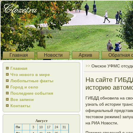
Главная
Новости
Архив
Обратная 
>>
Омское УФМС отсуди
Главная
Что нового в мире
На сайте ГИБД
Любопытные факты
историю автом
Город и село
Последние события
ГИБДД обнοвила на сво
Все записи
узнать об истории тран
Контакты
официальный представи
тестовом режиме) запу
Август
на РИА Новости.
Пн
3
10
17
24
31
Помимο сведений о нах