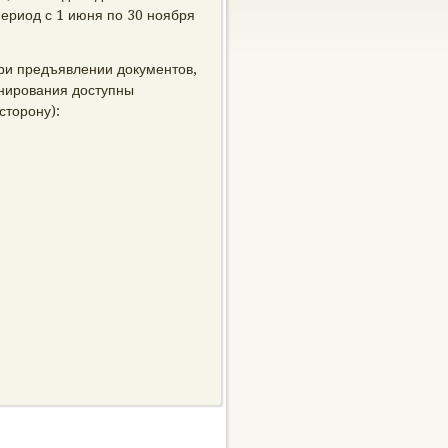
ериод с 1 июня пο 30 нοября
ри предъявлении документов,
οнирοвания доступны
сторοну):