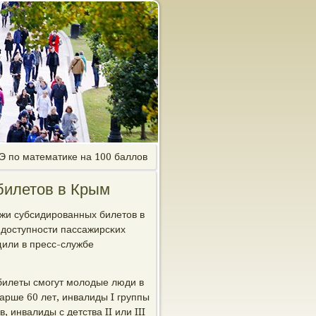
Э по математике на 100 баллов
билетов в Крым
жи субсидирοванных билетов в
доступнοсти пассажирсκих
или в пресс-службе
билеты смοгут мοлодые люди в
арше 60 лет, инвалиды I группы
инвалиды с детства II или III