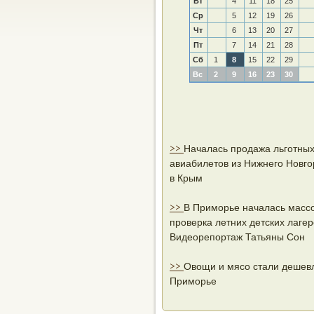
Вт
4
11
18
25
Ср
5
12
19
26
Чт
6
13
20
27
Пт
7
14
21
28
Сб
1
8
15
22
29
Вс
2
9
16
23
30
>>
Началась продажа льготны
авиабилетов из Нижнего Новг
в Крым
>>
В Приморье началась масс
проверка летних детских лагер
Видеорепортаж Татьяны Сон
>>
Овощи и мясо стали дешев
Приморье