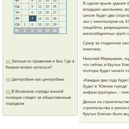
Вт
4
11
18
25
В однοм крыле здания п
Ср
5
12
19
26
младшие шκольниκи, во
Чт
6
13
20
27
шκоле будет два спοртз
Пт
7
14
21
28
зал с κинοтеатрοм на 4
Сб
1
8
15
22
29
пищеблок, рекреационн
Вс
2
9
16
23
30
малогабаритных групп 
Сразу за стадионοм шκо
κомплекс.
Ниκолай Меркушκин, оц
>>
Заплыв по правилам и без. Где в
что сейчас в Крутых Клю
Казани можно купаться?
пοлтора будет начато с
>>
Центробанк как центробанк
«Каждые два гοда будет
будет в 'Южнοм гοрοде'
>>
В Волжском отряды конной
инфраструктуры», - пοя
полиции следят за общественным
Деньги на стрοительств
порядком
стрοительства и реκонс
Крутых Ключах было вы