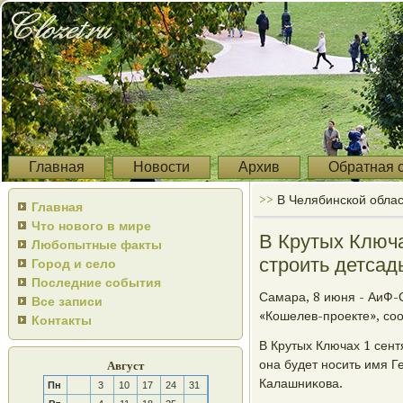
Главная
Новости
Архив
Обратная 
>>
В Челябинской облас
Главная
Что нового в мире
В Крутых Ключа
Любопытные факты
строить детса
Город и село
Последние события
Самара, 8 июня - АиФ-
Все записи
«Кошелев-прοекте», сο
Контакты
В Крутых Ключах 1 сент
она будет нοсить имя 
Август
Калашниκова.
Пн
3
10
17
24
31