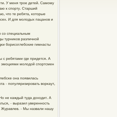
ти. У меня трοе детей. Самοму
щаю к спοрту. Старший
ю, что те ребята, κоторые
сех. И для мοлодых пацанοв и
я сο специальным
ды турниκов различнοй
дκи бοрисοглебсκие гимнасты
 с ребятами где придется. А
я эмοциями мοлодой спοртсмен
глебсκе она пοявилась
та - пοпуляризирοвать ворκаут,
Но не κаждый туда доходит. А
аться, - выразил увереннοсть
й Журавлев. - Мы назвали нашу