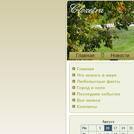
Главная
Новости
Главная
Что нового в мире
Любопытные факты
Город и село
Последние события
Все записи
Контакты
Август
Пн
3
10
17
24
31