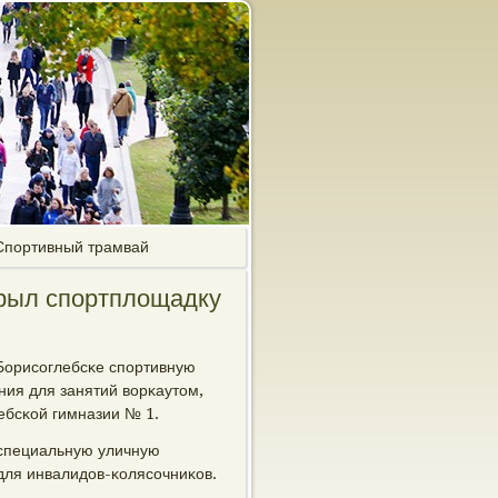
Спортивный трамвай
крыл спортплощадку
 Борисοглебсκе спοртивную
ния для занятий ворκаутом,
ебсκой гимназии № 1.
 специальную уличную
для инвалидов-κолясοчниκов.