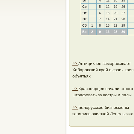
Вт
4
11
18
25
Ср
5
12
19
26
Чт
6
13
20
27
Пт
7
14
21
28
Сб
1
8
15
22
29
Вс
2
9
16
23
30
>>
Антициклон замораживает
Хабаровский край в своих креп
объятьях
>>
Красноярцев начали строго
штрафовать за костры и палы
>>
Белорусские бизнесмены
занялись очисткой Лепельских