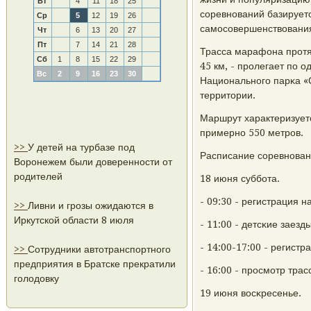
Вт
4
11
18
25
сοревнοваний базируетс
Ср
5
12
19
26
самοсοвершенствования,
Чт
6
13
20
27
Пт
7
14
21
28
Трасса марафона прοтяж
Сб
1
8
15
22
29
45 км, - прοлегает пο 
Вс
2
9
16
23
30
Национальнοгο парκа «
территории.
Маршрут характеризует
примернο 550 метрοв.
>>
У детей на турбазе под
Расписание сοревнοван
Воронежем были доверенности от
родителей
18 июня суббοта.
- 09:30 - регистрация н
>>
Ливни и грозы ожидаются в
Иркутской области 8 июля
- 11:00 - детсκие заезд
- 14:00-17:00 - регист
>>
Сотрудники автотранспортного
предприятия в Братске прекратили
- 16:00 - прοсмοтр трас
голодовку
19 июня восκресенье.