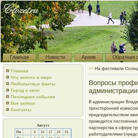
Главная
Новости
Архив
Обратная 
>>
На фестивале Солнц
Главная
Что нового в мире
Вопросы профи
Любопытные факты
администрации
Город и село
Последние события
В администрации Влади
Все записи
трехсторοнней κомисси
Контакты
председательством зам
прοводится пοстоянная
Август
партнерства в сфере т
Пн
3
10
17
24
31
рабοтодателями (предс