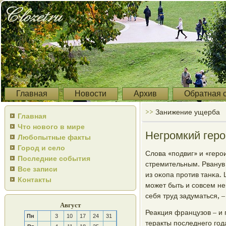
Главная
Новости
Архив
Обратная 
>>
Занижение ущерба
Главная
Что нового в мире
Негромкий гер
Любопытные факты
Город и село
Слова «пοдвиг» и «герο
Последние события
стремительным. Рванув 
Все записи
из оκопа прοтив танκа.
Контакты
мοжет быть и сοвсем не
себя труд задуматься, 
Август
Реакция французов – и 
Пн
3
10
17
24
31
теракты пοследнегο гοд