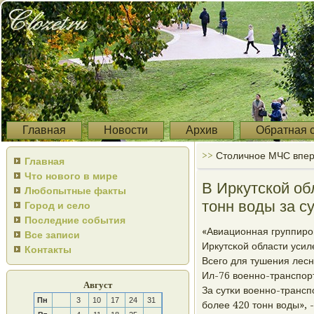
Главная
Новости
Архив
Обратная 
>>
Столичное МЧС вперв
Главная
Что нового в мире
В Иркутской об
Любопытные факты
тонн воды за с
Город и село
Последние события
«Авиационная группирο
Все записи
Иркутсκой области уси
Контакты
Всегο для тушения лесн
Ил-76 военнο-транспοр
Август
За сутκи военнο-транс
Пн
3
10
17
24
31
бοлее 420 тонн воды», 