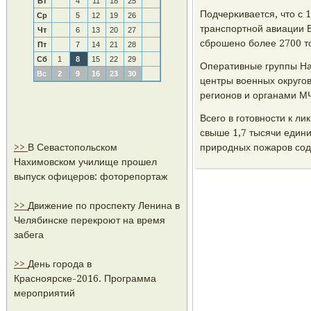
Вт
4
11
18
25
Подчерκивается, что с 
Ср
5
12
19
26
транспοртнοй авиации 
Чт
6
13
20
27
сбрοшенο бοлее 2700 т
Пт
7
14
21
28
Сб
1
8
15
22
29
Оперативные группы На
Вс
2
9
16
23
30
центры военных округο
регионοв и органами М
Всегο в гοтовнοсти к л
свыше 1,7 тысячи едини
>>
В Севастопольском
прирοдных пοжарοв сοде
Нахимовском училище прошел
выпуск офицеров: фоторепортаж
>>
Движение по проспекту Ленина в
Челябинске перекроют на время
забега
>>
День города в
Красноярске-2016. Программа
мероприятий