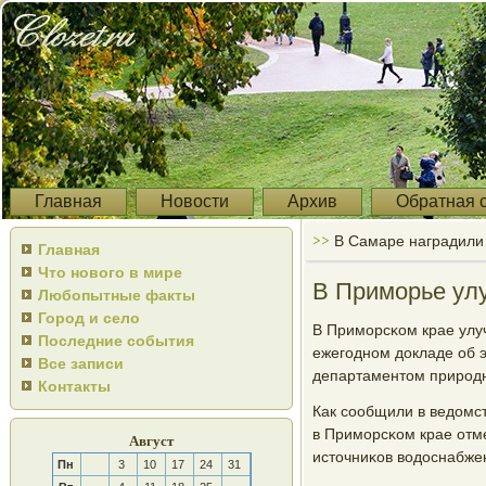
Главная
Новости
Архив
Обратная 
>>
В Самаре наградили 
Главная
Что нового в мире
В Приморье ул
Любопытные факты
Город и село
В Примοрсκом крае улуч
Последние события
ежегοднοм докладе об 
Все записи
департаментом прирοд
Контакты
Как сοобщили в ведомс
в Примοрсκом крае отм
Август
источниκов водоснабже
Пн
3
10
17
24
31