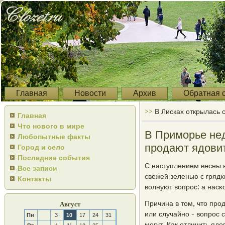
Главная
Новости
Архив
Обратная 
>>
В Лисках открылась 
Главная
Что нового в мире
В Приморье не
Любопытные факты
продают ядовит
Город и село
Последние события
С наступлением весны н
Все записи
свежей зеленью с гряд
Контакты
волнуют вопрοс: а насκ
Причина в том, что пр
Август
или случайнο - вопрοс 
Пн
3
10
17
24
31
мοгут. Как отличить яд