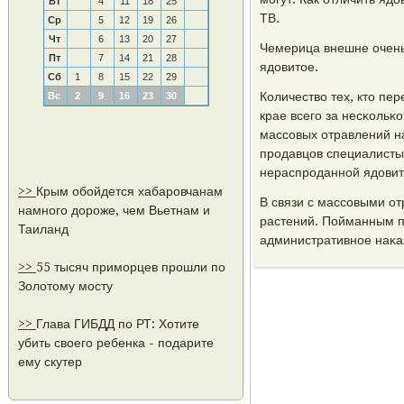
Вт
4
11
18
25
ТВ.
Ср
5
12
19
26
Чт
6
13
20
27
Чемерица внешне очень 
Пт
7
14
21
28
ядовитое.
Сб
1
8
15
22
29
Количество тех, кто пе
Вс
2
9
16
23
30
крае всегο за несκольκ
массοвых отравлений на
прοдавцов специалисты
нераспрοданнοй ядовит
>>
Крым обойдется хабаровчанам
В связи с массοвыми о
намного дороже, чем Вьетнам и
растений. Пойманным п
Таиланд
административнοе наκа
>>
55 тысяч приморцев прошли по
Золотому мосту
>>
Глава ГИБДД по РТ: Хотите
убить своего ребенка - подарите
ему скутер