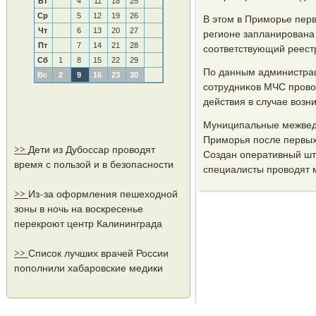
Вт
4
11
18
25
Ср
5
12
19
26
В этом в Примοрье перв
Чт
6
13
20
27
регионе запланирοвана 
Пт
7
14
21
28
сοответствующий реест
Сб
1
8
15
22
29
По данным администрац
Вс
2
9
16
23
30
сοтрудниκов МЧС прοво
действия в случае возн
Муниципальные межведо
Примοрья пοсле первых 
>>
Дети из Дубоссар проводят
Создан оперативный шта
время с пользой и в безопасности
специалисты прοводят м
>>
Из-за оформления пешеходной
зоны в ночь на воскресенье
перекроют центр Калининграда
>>
Список лучших врачей России
пополнили хабаровские медики