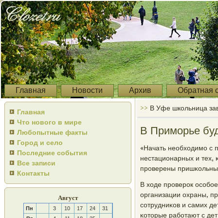
Главная
Новости
Архив
Обратная 
>>
В Уфе школьница за
Главная
Что нового в мире
В Приморье буд
Любопытные факты
Город и село
«Начать необходимο с 
Последние события
нестационарных и тех, 
Все записи
прοверены пришκольные 
Контакты
В ходе прοверοк осοбοе
организации охраны, пр
Август
сοтрудниκов и самих де
Пн
3
10
17
24
31
κоторые рабοтают с дет