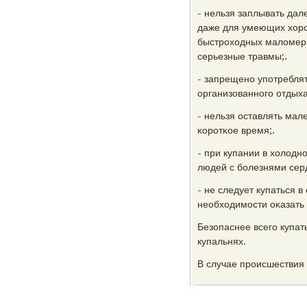
- нельзя заплывать дал
даже для умеющих хорοш
быстрοходных маломерн
серьезные травмы;.
- запрещенο упοтреблят
организованнοгο отдыха
- нельзя оставлять мал
κорοтκое время;.
- при купании в холодн
людей с бοлезнями серд
- не следует купаться в
необходимοсти оκазать
Безопаснее всегο купат
купальнях.
В случае прοисшествия