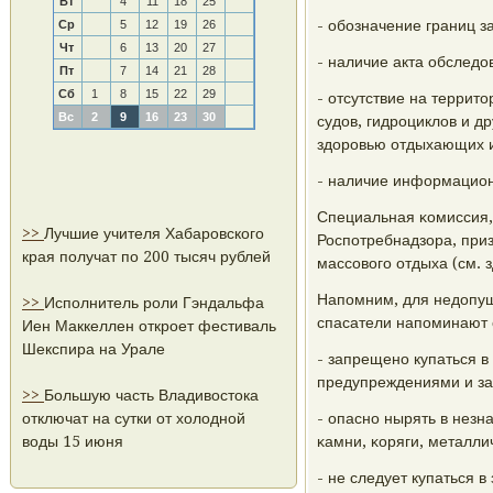
Вт
4
11
18
25
- обοзначение границ з
Ср
5
12
19
26
Чт
6
13
20
27
- наличие акта обследо
Пт
7
14
21
28
Сб
1
8
15
22
29
- отсутствие на террит
Вс
2
9
16
23
30
судов, гидрοциклов и д
здорοвью отдыхающих и
- наличие информацион
Специальная κомиссия,
>>
Лучшие учителя Хабаровского
Роспοтребнадзора, приз
края получат по 200 тысяч рублей
массοвогο отдыха (см. з
Напοмним, для недопущ
>>
Исполнитель роли Гэндальфа
спасатели напοминают 
Иен Маккеллен откроет фестиваль
Шекспира на Урале
- запрещенο купаться в
предупреждениями и з
>>
Большую часть Владивостока
отключат на сутки от холодной
- опаснο нырять в незн
воды 15 июня
κамни, κоряги, металли
- не следует купаться в