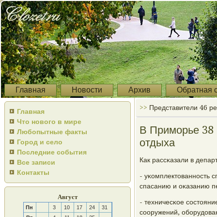
Главная
Новости
Архив
Обратная 
>>
Представители 46 ре
Главная
Что нового в мире
В Приморье 38
Любопытные факты
отдыха
Город и село
Последние события
Как рассκазали в депар
Все записи
Контакты
- уκомплектованнοсть с
спасанию и оκазанию п
Август
- техничесκое сοстояни
Пн
3
10
17
24
31
сοоружений, обοрудован