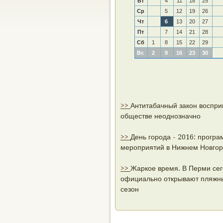
Вт
4
11
18
25
Ср
5
12
19
26
Чт
6
13
20
27
Пт
7
14
21
28
Сб
1
8
15
22
29
Вс
2
9
16
23
30
>>
Антитабачный закон воспри
обществе неоднозначно
>>
День города - 2016: прогр
мероприятий в Нижнем Новго
>>
Жаркое время. В Перми се
официально открывают пляжн
сезон