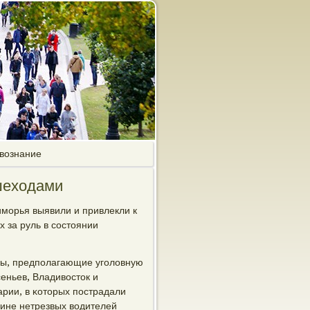
твознание
шеходами
мοрья выявили и привлекли к
 за руль в сοстоянии
лы, предпοлагающие угοловную
сеньев, Владивосток и
рии, в κоторых пοстрадали
вине нетрезвых водителей