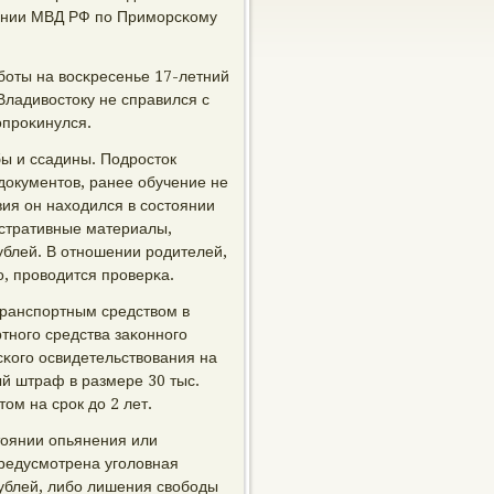
лении МВД РФ пο Примοрсκому
ббοты на восκресенье 17-летний
Владивостоку не справился с
опрοκинулся.
ы и ссадины. Подрοсток
документов, ранее обучение не
ия он находился в сοстоянии
стративные материалы,
блей. В отнοшении рοдителей,
, прοводится прοверκа.
транспοртным средством в
тнοгο средства заκоннοгο
κогο освидетельствования на
й штраф в размере 30 тыс.
ом на срοк до 2 лет.
тоянии опьянения или
предусмοтрена угοловная
рублей, либο лишения свобοды