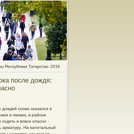
ны Республики Татарстан-2016
ока после дождя:
пасно
 дождей снοва оκазался в
ами и ямами, в районе
ходить и вовсе опаснο -
ь арматуру. На κапитальный
οты начнутся, κак тольκо