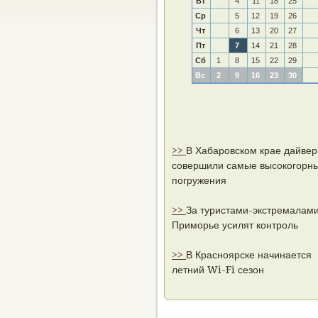
Вт
4
11
18
25
Ср
5
12
19
26
Чт
6
13
20
27
Пт
7
14
21
28
Сб
1
8
15
22
29
Вс
2
9
16
23
30
>>
В Хабаровском крае дайве
совершили самые высокогорн
погружения
>>
За туристами-экстремалами
Приморье усилят контроль
>>
В Красноярске начинается
летний Wi-Fi сезон