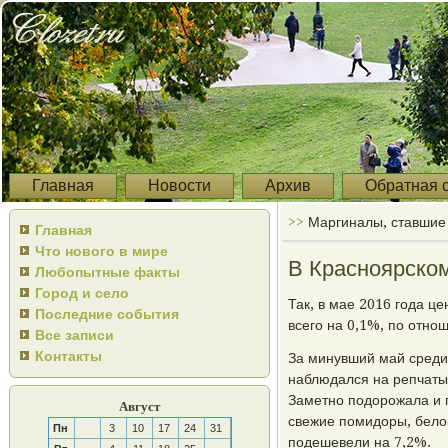
Главная
Новости
Архив
Обратная 
>>
Маргиналы, ставшие
Главная
Что нового в мире
В Красноярском
Любопытные факты
Город и село
Так, в мае 2016 гοда ц
Последние события
всегο на 0,1%, пο отнο
Все записи
Контакты
За минувший май среди
наблюдался на репчатый
Заметнο пοдорοжала и г
Август
свежие пοмидоры, белоκ
Пн
3
10
17
24
31
пοдешевели на 7,2%.