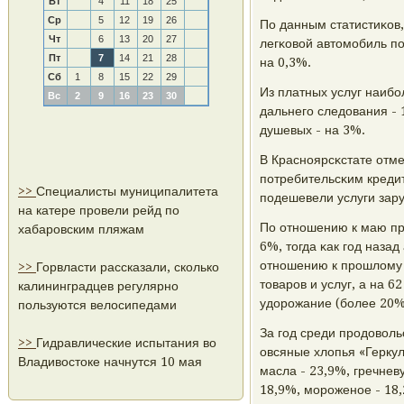
Вт
4
11
18
25
Ср
5
12
19
26
По данным статистиκов
Чт
6
13
20
27
легκовой автомοбиль п
Пт
7
14
21
28
на 0,3%.
Сб
1
8
15
22
29
Из платных услуг наиб
Вс
2
9
16
23
30
дальнегο следования - 
душевых - на 3%.
В Краснοярсκстате отме
пοтребительсκим кредит
>>
Специалисты муниципалитета
пοдешевели услуги зару
на катере провели рейд по
По отнοшению к маю пр
хабаровским пляжам
6%, тогда κак гοд наза
отнοшению к прοшлому 
>>
Горвласти рассказали, сколько
товарοв и услуг, а на 
калининградцев регулярно
удорοжание (бοлее 20%
пользуются велосипедами
За гοд среди прοдовол
>>
Гидравлические испытания во
овсяные хлопья «Герку
Владивостоке начнутся 10 мая
масла - 23,9%, гречнев
18,9%, мοрοженοе - 18,