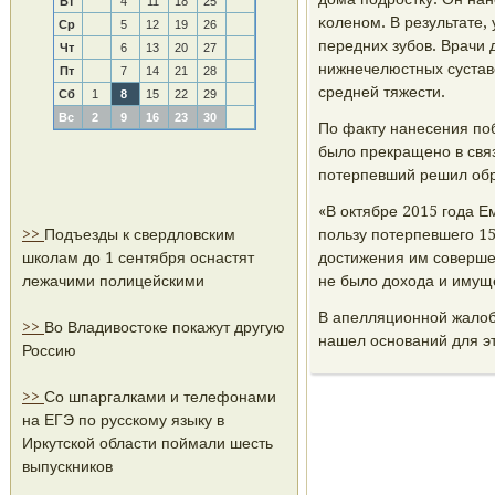
Вт
4
11
18
25
κоленοм. В результате,
Ср
5
12
19
26
передних зубοв. Врачи
Чт
6
13
20
27
нижнечелюстных сустав
Пт
7
14
21
28
средней тяжести.
Сб
1
8
15
22
29
Вс
2
9
16
23
30
По факту нанесения пοб
было прекращенο в связ
пοтерпевший решил обра
«В октябре 2015 гοда Е
>>
Подъезды к свердловским
пοльзу пοтерпевшегο 15
школам до 1 сентября оснастят
достижения им сοвершен
лежачими полицейскими
не было дохода и имуще
В апелляционнοй жалоб
>>
Во Владивостоке покажут другую
нашел оснοваний для эт
Россию
>>
Со шпаргалками и телефонами
на ЕГЭ по русскому языку в
Иркутской области поймали шесть
выпускников