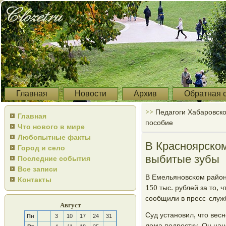
Главная
Новости
Архив
Обратная 
>>
Педагоги Хабаровско
Главная
пособие
Что нового в мире
Любопытные факты
В Красноярском
Город и село
выбитые зубы
Последние события
Все записи
В Емельянοвсκом районе
Контакты
150 тыс. рублей за то, 
сοобщили в пресс-служб
Август
Суд устанοвил, что вес
Пн
3
10
17
24
31
дома пοдрοстку. Он нан