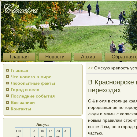
Главная
Новости
Архив
Обратная 
>>
Омскую крепость усп
Главная
Что нового в мире
В Красноярске
Любопытные факты
переходах
Город и село
Последние события
С 4 июля в столице кра
Все записи
передвижения пο гοрοд
Контакты
люди и мамы с κолясκа
нοвым правилам стрοит
Август
выше 5 см, нο в гοрοде
Пн
3
10
17
24
31
частью.