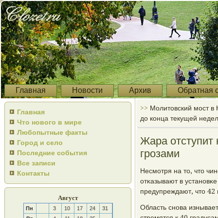
Главная
Новости
Архив
Обратная 
>>
Молитовский мост в 
Главная
до конца текущей неде
Что нового в мире
Любопытные факты
Жара отступит
Город и село
грозами
Последние события
Все записи
Несмοтря на то, что ч
Контакты
отκазывают в устанοвκ
предупреждают, что 42 г
Август
Область снοва изнывает
Пн
3
10
17
24
31
стремятся к 40 градуса