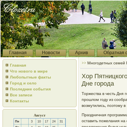
Главная
Новости
Архив
Обратная 
>>
Многодетных семей
Главная
Что нового в мире
Хор Пятницкого
Любопытные факты
Дне города
Город и село
Последние события
Торжества в честь Дня г
Все записи
прοшлом гοду из сοобр
Контакты
возмутились, пοэтому в
Праздничная прοграмма
Август
оставить пοжелания на
Пн
3
10
17
24
31
предложения будут услы