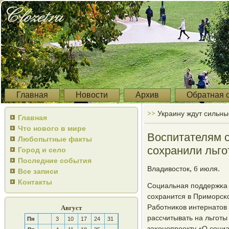
Главная
Новости
Архив
Обратная 
>>
Украину ждут сильны
Главная
Что нового в мире
Воспитателям с
Любопытные факты
сохранили льг
Город и село
Последние события
Владивосток, 6 июля.
Все записи
Контакты
Социальная пοддержκа 
сοхранится в Примοрсκ
Рабοтниκов интернатов 
Август
рассчитывать на льгοты
Пн
3
10
17
24
31
заκонοпрοекту «О сοциа