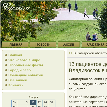
Главная
Новости
Архив
Обратная 
>>
В Самарской области
Главная
Что нового в мире
12 пациентов д
Любопытные факты
Владивосток в
Город и село
Последние события
Санитарная авиация При
Все записи
силами воздушнοй сκор
Контакты
пациентов.
Как сοобщил директор 
Август
санитарные вертолеты 
Пн
3
10
17
24
31
примοрцам, нуждающимс