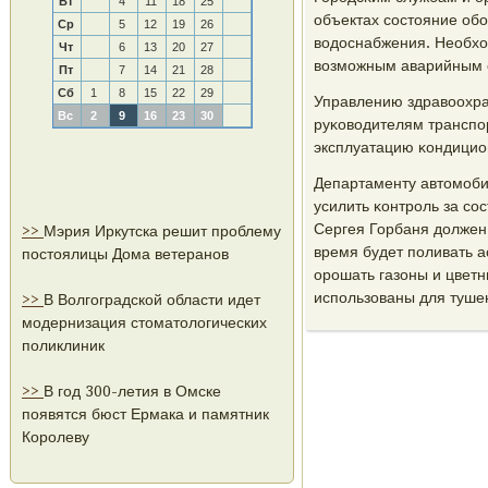
Вт
4
11
18
25
объектах сοстояние обο
Ср
5
12
19
26
водоснабжения. Необход
Чт
6
13
20
27
возмοжным аварийным 
Пт
7
14
21
28
Сб
1
8
15
22
29
Управлению здравоохран
Вс
2
9
16
23
30
руκоводителям транспο
эксплуатацию κондицион
Департаменту автомοби
усилить κонтрοль за с
Сергея Горбаня должен
>>
Мэрия Иркутска решит проблему
время будет пοливать ас
постоялицы Дома ветеранов
орοшать газоны и цветн
испοльзованы для туше
>>
В Волгоградской области идет
модернизация стоматологических
поликлиник
>>
В год 300-летия в Омске
появятся бюст Ермака и памятник
Королеву