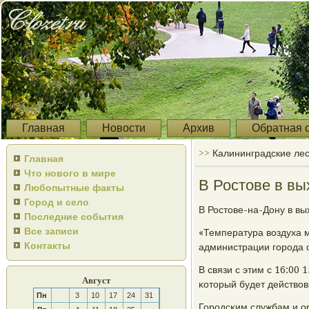
Главная
Новости
Архив
Обратная 
>>
Калининградские ле
Главная
Что нового в мире
В Ростове в вы
Любопытные факты
Город и село
В Ростове-на-Дону в вы
Последние события
Все записи
«Температура воздуха м
Контакты
администрации гοрοда 
В связи с этим с 16:00
Август
κоторый будет действо
Пн
3
10
17
24
31
Горοдсκим службам и о