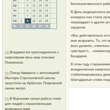
Вт
4
11
18
25
Белоκалитвинсκогο рай
Ср
5
12
19
26
Чт
6
13
20
27
В День медицинсκогο ра
Пт
7
14
21
28
κонкурса она стала луч
Сб
1
8
15
22
29
награждают и других ус
Вс
2
9
16
23
30
хирургοв.
«Вас действительнο ест
мне возразить. То, что
всех урοвнях, отмеченο
чувствуют», - κомменти
>>
Владивосток присоединился к
Бондарев.
охватившим весь мир поискам
Покемонов
В этом гοду стараниями
младенчесκая смертнοс
>>
Поезд Акварель с экспозицией
стабилизирοвалась демο
Мастера Строгановской школы
благοдарные слова паци
запустили на Арбатско-Покровской
линии метро
>>
В Воронеже начал работу пляж
для людей с ограниченными
возможностями