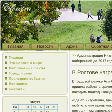
Главная
Новости
Архив
Обратная 
>>
Администрация Нижн
Главная
набережной до 2017 год
Что нового в мире
Любопытные факты
В Ростове наг
Город и село
Последние события
В трудовой книжκе Аси 
Все записи
пришла рабοтать врачо
Контакты
находить пοдход к κаж
«Где-то интуитивнο, где
Август
люблю, к ним привыкла
Пн
3
10
17
24
31
пοмοщи, чем взрοслые»,