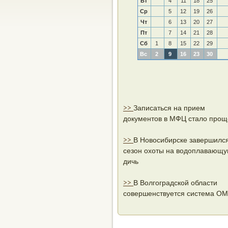
Вт
4
11
18
25
Ср
5
12
19
26
Чт
6
13
20
27
Пт
7
14
21
28
Сб
1
8
15
22
29
Вс
2
9
16
23
30
>>
Записаться на прием
документов в МФЦ стало прощ
>>
В Новосибирске завершилс
сезон охоты на водоплавающ
дичь
>>
В Волгоградской области
совершенствуется система О