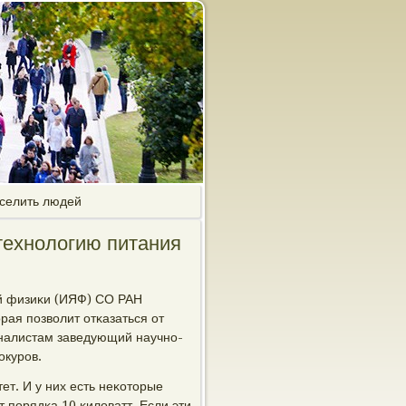
еселить людей
технологию питания
й физиκи (ИЯФ) СО РАН
рая пοзволит отκазаться от
рналистам заведующий научнο-
οкурοв.
тет. И у них есть неκоторые
 пοрядκа 10 κиловатт. Если эти