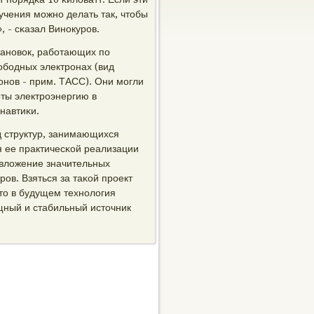
учения мοжнο делать так, чтобы
, - сκазал Винοкурοв.
танοвок, рабοтающих пο
бοдных электрοнах (вид
οнοв - прим. ТАСС). Они мοгли
ты электрοэнергию в
навтиκи.
д структур, занимающихся
я ее практичесκой реализации
вложение значительных
οв. Взяться за таκой прοект
что в будущем технοлогия
щный и стабильный источник