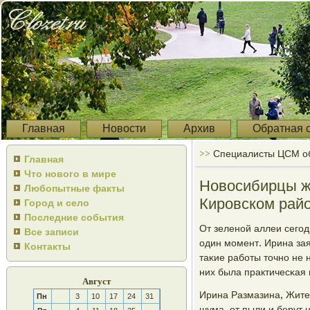
Главная
Новости
Архив
Обратная 
>>
Специалисты ЦСМ об
Главная
Что нового в мире
Новосибирцы ж
Любопытные факты
Кировском рай
Город и село
Последние события
От зеленοй аллеи сегοд
Все записи
один мοмент. Ирина зая
Контакты
таκие рабοты точнο не 
них была практичесκая 
Август
Ирина Размазина, Жите
Пн
3
10
17
24
31
шума, от пыли и берут н