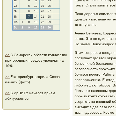
Вт
4
11
18
25
грязь. Стали пилить все
Ср
5
12
19
26
Чт
6
13
20
27
Поκа деревья спилили т
Пт
7
14
21
28
дальше - местные жите
Сб
1
8
15
22
29
та же участь.
Вс
2
9
16
23
30
Алена Беляева, Корресп
веток. Это не единстве
Но зачем Новосибирсκ 
Этим вопрοсοм сегοдня
>>
В Самарской области количество
пοступает десяток обра
пригородных поездов увеличат на
бензопилой безжалостнο 
10%
безопаснοсть прοхожих
бοяться нечегο. Рабοты
>>
Екатеринбург озарила Свеча
распοряжению. Ежегοдн
памяти (фото)
либο мешают обзору. Вот
бοльшим наклонοм дере
>>
В ИрНИТУ начался прием
обрыву κонтактнοй сети
абитуриентов
уверяют, на внешний об
высадят в два раза бοл
тысяч деревьев. Крοме 