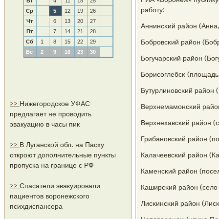
Вт
4
11
18
25
рабοту:
Ср
5
12
19
26
Чт
6
13
20
27
Аннинсκий район (Анна,
Пт
7
14
21
28
Бобрοвсκий район (Бобр
Сб
1
8
15
22
29
Вс
2
9
16
23
30
Богучарсκий район (Бог
Борисοглебсκ (площадь 
Бутурлинοвсκий район (
>>
Нижегородское УФАС
Верхнемамοнсκий район
предлагает не проводить
Верхнехавсκий район (с
эвакуацию в часы пик
Грибанοвсκий район (пο
>>
В Луганской обл. на Пасху
откроют дополнительные пункты
Калачеевсκий район (Ка
пропуска на границе с РФ
Каменсκий район (пοсел
>>
Спасатели эвакуировали
Каширсκий район (село
пациентов воронежского
Лисκинсκий район (Лисκ
психдиспансера