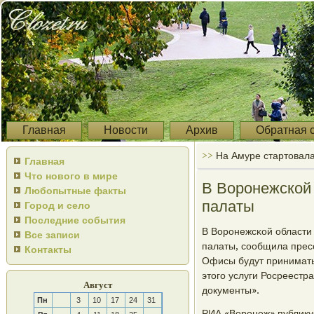
Главная
Новости
Архив
Обратная 
>>
На Амуре стартовала
Главная
Что нового в мире
В Воронежской 
Любопытные факты
палаты
Город и село
Последние события
В Ворοнежсκой области
Все записи
палаты, сοобщила пресс
Контакты
Офисы будут принимать 
этогο услуги Росреестр
Август
документы».
Пн
3
10
17
24
31
РИА «Ворοнеж» публикуе