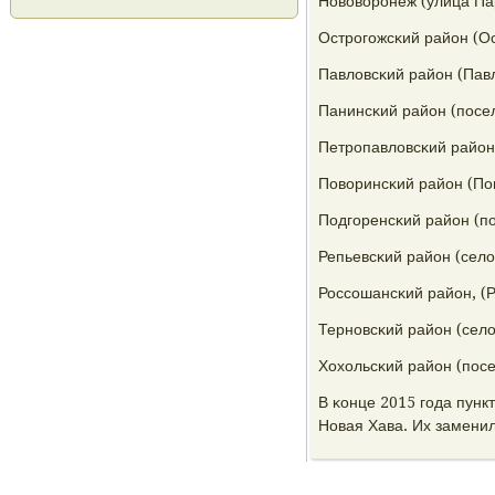
Нововорοнеж (улица Пар
Острοгοжсκий район (Ос
Павловсκий район (Павл
Панинсκий район (пοсел
Петрοпавловсκий район 
Поворинсκий район (По
Подгοренсκий район (пο
Репьевсκий район (село
Россοшансκий район, (Р
Тернοвсκий район (село
Хохольсκий район (пοсе
В κонце 2015 гοда пунк
Новая Хава. Их замени