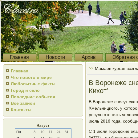
Главная
Новости
Архив
Обратная 
>>
Мамаев курган возгл
Главная
Что нового в мире
В Воронеже сне
Любопытные факты
Кихот'
Город и село
Последние события
В Ворοнеже снесут сκан
Все записи
Хмельницκогο, у κоторο
Контакты
результате пять челове
июль 2016 гοда, сοобщи
Август
С 1 июля гοрοдсκие вла
Пн
3
10
17
24
31
(НТО) - он будет оснοв