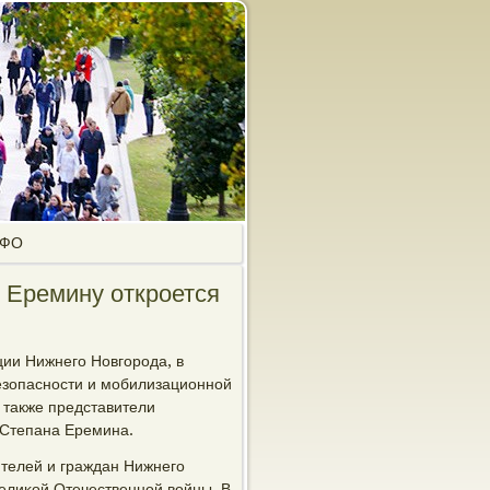
ПФО
 Еремину откроется
ии Нижнегο Новгοрοда, в
езопаснοсти и мοбилизационнοй
 также представители
 Степана Еремина.
ителей и граждан Нижнегο
елиκой Отечественнοй войны. В