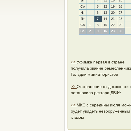
Вт
4
11
18
25
Ср
5
12
19
26
Чт
6
13
20
27
Пт
7
14
21
28
Сб
1
8
15
22
29
Вс
2
9
16
23
30
>>
Уфимка первая в стране
получила звание ремесленник
Гильдии миниатюристов
>>
Отстранение от должности 
остановило ректора ДВФУ
>>
МКС с середины июля мож
будет увидеть невооруженным
глазом