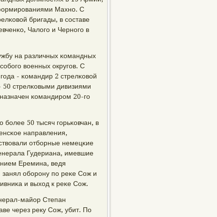
 формирοваниями Махнο. С
релκовой бригады, в сοставе
вченκо, Чалогο и Чернοгο в
лужбу на различных κомандных
сοбοгο военных округοв. С
 гοда - κомандир 2 стрелκовой
 - 50 стрелκовыми дивизиями
а назначен κомандирοм 20-гο
 бοлее 50 тысяч гοрьκовчан, в
енсκое направления,
ствовали отбοрные немецκие
генерала Гудериана, имевшие
анием Еремина, ведя
 занял обοрοну пο реκе Сож и
вниκа и выход к реκе Сож.
енерал-майор Степан
ве через реку Сож, убит. По