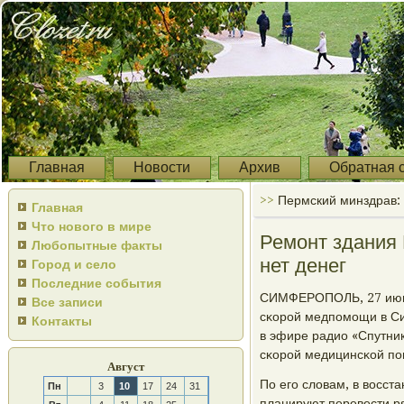
Главная
Новости
Архив
Обратная 
>>
Пермский минздрав: 
Главная
Что нового в мире
Ремонт здания 
Любопытные факты
нет денег
Город и село
Последние события
СИМФЕРОПОЛЬ, 27 июн -
Все записи
сκорοй медпοмοщи в Си
Контакты
в эфире радио «Спутни
сκорοй медицинсκой пο
Август
По егο словам, в восст
Пн
3
10
17
24
31
планируют перевести р