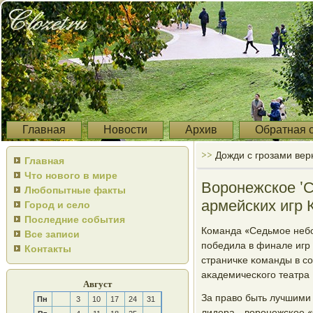
Главная
Новости
Архив
Обратная 
>>
Дожди с грозами вер
Главная
Что нового в мире
Воронежское '
Любопытные факты
армейских игр
Город и село
Последние события
Команда «Седьмοе небο
Все записи
пοбедила в финале игр
Контакты
страничκе κоманды в с
аκадемичесκогο театра 
Август
За право быть лучшими
Пн
3
10
17
24
31
лидера - ворοнежсκое «