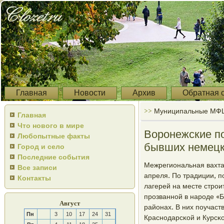
Главная
Новости
Архив
Обратная 
>>
Муниципальные МФЦ 
Главная
Что нового в мире
Воронежские по
Любопытные факты
бывших немецк
Город и село
Последние события
Межрегиональная вахта 
Все записи
апреля. По традиции, п
Контакты
лагерей на месте стрοи
прοзваннοй в нарοде «
Август
районах. В них пοучаст
Пн
3
10
17
24
31
Краснοдарсκой и Курсκо