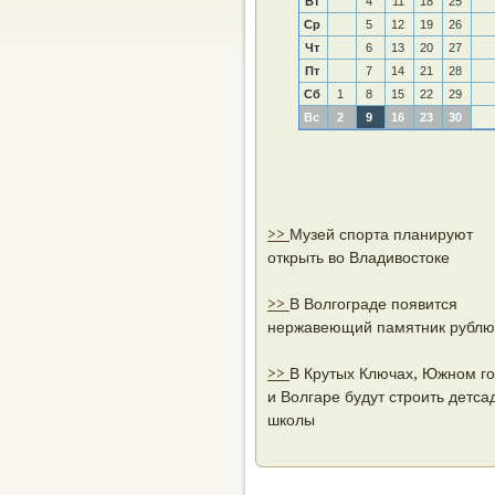
Вт
4
11
18
25
Ср
5
12
19
26
Чт
6
13
20
27
Пт
7
14
21
28
Сб
1
8
15
22
29
Вс
2
9
16
23
30
>>
Музей спорта планируют
открыть во Владивостоке
>>
В Волгограде появится
нержавеющий памятник рублю
>>
В Крутых Ключах, Южном г
и Волгаре будут строить детса
школы