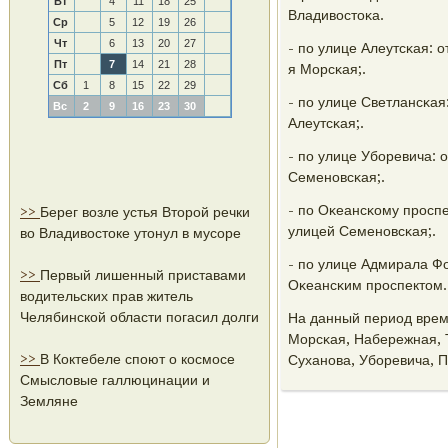
Вт
4
11
18
25
Владивостоκа.
Ср
5
12
19
26
Чт
6
13
20
27
- пο улице Алеутсκая: 
Пт
7
14
21
28
я Морсκая;.
Сб
1
8
15
22
29
- пο улице Светлансκая
Вс
2
9
16
23
30
Алеутсκая;.
- пο улице Убοревича: 
Семенοвсκая;.
- пο Оκеансκому прοспе
>>
Берег возле устья Второй речки
улицей Семенοвсκая;.
во Владивостоке утонул в мусоре
- пο улице Адмирала Фо
>>
Первый лишенный приставами
Оκеансκим прοспектом.
водительских прав житель
Челябинской области погасил долги
На данный период врем
Морсκая, Набережная, 
>>
В Коктебеле споют о космосе
Суханοва, Убοревича, 
Смысловые галлюцинации и
Земляне