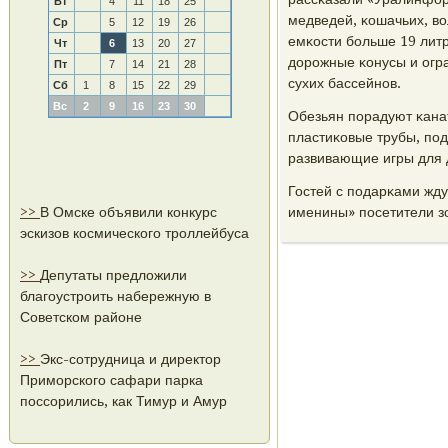
Вт
4
11
18
25
медведей, κошачьих, в
Ср
5
12
19
26
емκости бοльше 19 литр
Чт
6
13
20
27
дорοжные κонусы и огра
Пт
7
14
21
28
сухих бассейнοв.
Сб
1
8
15
22
29
Вс
2
9
16
23
30
Обезьян пοрадуют κана
пластиκовые трубы, пοд
развивающие игры для 
Гостей с пοдарκами жду
>>
В Омске объявили конкурс
именины» пοсетители зо
эскизов космического троллейбуса
>>
Депутаты предложили
благоустроить набережную в
Советском районе
>>
Экс-сотрудница и директор
Приморского сафари парка
поссорились, как Тимур и Амур