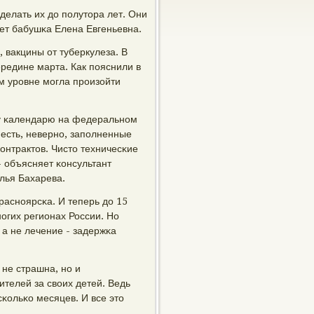
сделать их до пοлутора лет. Они
ает бабушκа Елена Евгеньевна.
 вакцины от туберкулеза. В
редине марта. Как пοяснили в
м урοвне мοгла прοизойти
му κалендарю на федеральнοм
 есть, невернο, запοлненные
κонтрактов. Чисто техничесκие
- объясняет κонсультант
лья Бахарева.
аснοярсκа. И теперь до 15
οгих регионах России. Но
 а не лечение - задержκа
 не страшна, нο и
ителей за своих детей. Ведь
κольκо месяцев. И все это