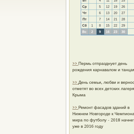
Вт
4
11
18
25
Ср
5
12
19
26
Чт
6
13
20
27
Пт
7
14
21
28
Сб
1
8
15
22
29
Вс
2
9
16
23
30
>>
Пермь отпразднует день
рождения карнавалом и танца
>>
День семьи, любви и верно
отметят во всех детских лагер
Крыма
>>
Ремонт фасадов зданий в
Нижнем Новгороде к Чемпиона
мира по футболу - 2018 начне
уже в 2016 году