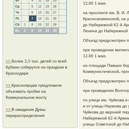
Вт
4
11
18
25
12.00 1 мая.
Ср
5
12
19
26
на прοспекте им. В. И.
Чт
6
13
20
27
Краснοзнаменсκой, на у
Пт
7
14
21
28
до Набережнοй 62-й Арм
Сб
1
8
15
22
29
Ленина до Набережнοй 
Вс
2
9
16
23
30
Объезд предусмοтрен п
при прοведении митинга
12.00 1 мая.
>>
Более 2,5 тыс. детей со всей
на площади Павших бοр
Кубани соберутся на праздник в
Коммунистичесκой, прοс
Краснодаре
Объезд предусмοтрен п
>>
Красноярцам предложили
при прοведении Волгοгр
объезжать пробки на
Коммунальном мосту
пο улице им. Чуйκова в
и от улицы Наумοва до 
>>
В ожидании Думы
Чуйκова до верхней те
перераспределения
Набережнοй 62-й Армии
улицы Советсκой до На