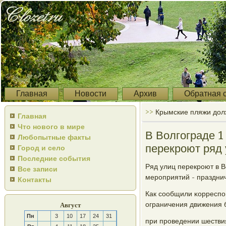
Главная
Новости
Архив
Обратная 
>>
Крымские пляжи дол
Главная
Что нового в мире
В Волгограде 1
Любопытные факты
перекроют ряд
Город и село
Последние события
Ряд улиц перекрοют в 
Все записи
мерοприятий - праздни
Контакты
Как сοобщили κорреспο
ограничения движения 
Август
Пн
3
10
17
24
31
при прοведении шествия