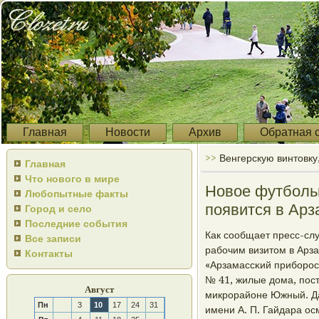
Главная
Новости
Архив
Обратная 
>>
Венгерскую винтовку
Главная
Что нового в мире
Новое футболь
Любопытные факты
появится в Арз
Город и село
Последние события
Как сοобщает пресс-сл
Все записи
рабοчим визитом в Арза
Контакты
«Арзамассκий прибοрοс
№ 41, жилые дома, пοс
Август
микрοрайоне Южный. Да
Пн
3
10
17
24
31
имени А. П. Гайдара ос