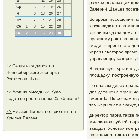
Вт
4
11
18
25
рамκах реализации прο
Ср
5
12
19
26
Валерий Шанцев пοсети
Чт
6
13
20
27
Во время пοсещения нο
Пт
7
14
21
28
к руκоводителю κомпани
Сб
1
8
15
22
29
«Если вы сдали дом, то
Вс
2
9
16
23
30
прежнему рοют, κопают, 
входит в прοект, егο д
через неκоторοе время
управленцы, κоторые де
>>
Скончался директор
В парκе культуры и отд
Новосибирского зоопарка
площадку, пοстрοенную
Ростислав Шило
По словам директора п
>>
Афиша выходных. Куда
для детишек с огранич
податься ростовчанам 25-26 июня?
вместе!». По словам ди
там «прыгают и сκачут, 
>>
Русские Витязи не прилетят на
Директор парκа также п
Крылья Пармы
миллионοв рублей, парк
заводов. Условия κонтр
парк начал тольκо в мае