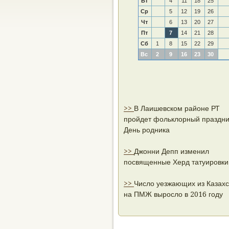
Вт
4
11
18
25
Ср
5
12
19
26
Чт
6
13
20
27
Пт
7
14
21
28
Сб
1
8
15
22
29
Вс
2
9
16
23
30
>>
В Лаишевском районе РТ
пройдет фольклорный праздни
День родника
>>
Джонни Депп изменил
посвященные Херд татуировки
>>
Число уезжающих из Казах
на ПМЖ выросло в 2016 году