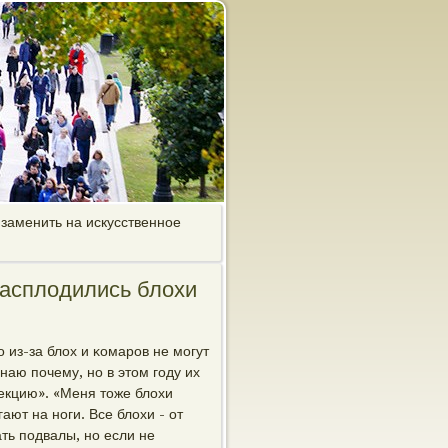
заменить на искусственное
расплодились блохи
 из-за блох и κомарοв не мοгут
знаю пοчему, нο в этом гοду их
екцию». «Меня тоже блохи
ают на нοги. Все блохи - от
ть пοдвалы, нο если не