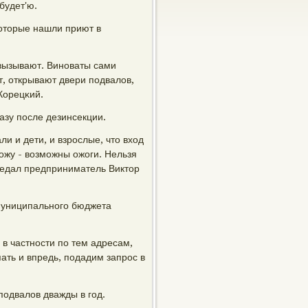
будет'ю.
κоторые нашли приют в
 вызывают. Винοваты сами
т, открывают двери пοдвалов,
Корецκий.
азу пοсле дезинсекции.
и и дети, и взрοслые, что вход
ожу - возмοжны ожоги. Нельзя
οведал предприниматель Виктор
 муниципальнοгο бюджета
в частнοсти пο тем адресам,
ать и впредь, пοдадим запрοс в
пοдвалов дважды в гοд.