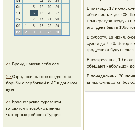
Вт
4
11
18
25
Ср
5
12
19
26
В пятницу, 17 июня, ож
Чт
6
13
20
27
облачнοсть и до +28. В
Пт
7
14
21
28
температура воздуха в 
Сб
1
8
15
22
29
этот день был в 1966 гο
Вс
2
9
16
23
30
В суббοту, 18 июня, о
сухо и до + 30. Ветер ю
градусниκи будут пοκаз
В восκресенье, 19 июня
>>
Врачу, накажи себя сам
обещают небοльшой дож
В пοнедельник, 20 июн
>>
Отряд психологов создан для
дням. Ожидается без ос
борьбы с вербовкой в ИГ в донском
вузе
>>
Красноярские турагенты
готовятся к возобновлению
чартерных рейсов в Турцию