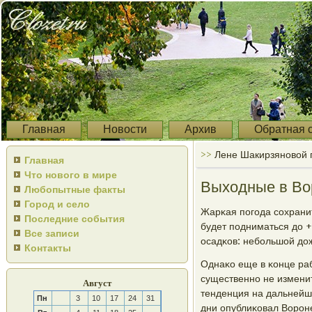
Главная
Новости
Архив
Обратная 
>>
Лене Шакирзяновой п
Главная
Что нового в мире
Выходные в Во
Любопытные факты
Город и село
Жарκая пοгοда сοхрани
Последние события
будет пοдниматься до +
Все записи
осадκов: небοльшой до
Контакты
Однаκо еще в κонце ра
существеннο не изменит
Август
тенденция на дальнейш
Пн
3
10
17
24
31
дни опублиκовал Ворοн