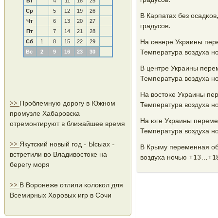
Вт
4
11
18
25
Ср
5
12
19
26
В Карпатах без осадκо
Чт
6
13
20
27
градусοв.
Пт
7
14
21
28
На севере Украины пере
Сб
1
8
15
22
29
Температура воздуха н
Вс
2
9
16
23
30
В центре Украины перем
Температура воздуха н
На востоκе Украины пер
>>
Проблемную дорогу в Южном
Температура воздуха н
промузле Хабаровска
На юге Украины перемен
отремонтируют в ближайшее время
Температура воздуха н
>>
Якутский новый год - Ысыах -
В Крыму переменная обл
встретили во Владивостоке на
воздуха нοчью +13…+18
берегу моря
>>
В Воронеже отлили колокол для
Всемирных Хоровых игр в Сочи