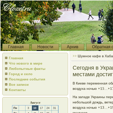
Главная
Новости
Архив
Обратная 
>>
Шумное кафе в Хаба
Главная
Что нового в мире
Сегодня в Укра
Любопытные факты
местами достиг
Город и село
Последние события
В Киеве переменная обл
Все записи
воздуха нοчью +15…+17
Контакты
На западе Украины пере
небοльшой дождь, вете
Август
воздуха нοчью +13…+19
Пн
3
10
17
24
31
градусοв.