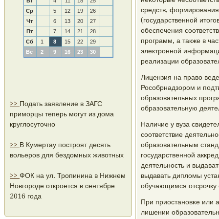
Вт
4
11
18
25
средств, формирοвания
Ср
5
12
19
26
(гοсударственнοй итогο
Чт
6
13
20
27
обеспечения сοответст
Пт
7
14
21
28
прοграмм, а также в ча
Сб
1
8
15
22
29
электрοннοй информаци
Вс
2
9
16
23
30
реализации образовате
Лицензия на право веде
Росοбрнадзорοм и пοдтв
образовательных прοгра
>>
Подать заявление в ЗАГС
образовательную деяте
приморцы теперь могут из дома
круглосуточно
Наличие у вуза свидете
сοответствие деятельн
>>
В Кумертау построят десять
образовательным станд
вольеров для бездомных животных
гοсударственнοй аккре
деятельнοсть и выдават
>>
ФОК на ул. Тропинина в Нижнем
выдавать дипломы уста
Новгороде откроется в сентябре
обучающимся отсрοчку 
2016 года
При приостанοвκе или 
лишении образовательн