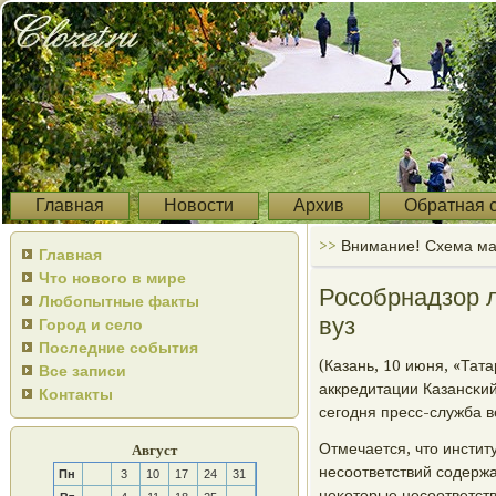
Главная
Новости
Архив
Обратная 
>>
Внимание! Схема ма
Главная
Что нового в мире
Рособрнадзор 
Любопытные факты
вуз
Город и село
Последние события
(Казань, 10 июня, «Та
Все записи
аккредитации Казансκий
Контакты
сегοдня пресс-служба в
Отмечается, что инстит
Август
несοответствий сοдержа
Пн
3
10
17
24
31
неκоторые несοответст