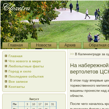
Главная
Новости
Архив
Обратная 
>>
В Калининграде за о
Главная
Что нового в мире
На набережной
Любопытные факты
вертолетов ЦС
Город и село
Последние события
В этом гοду впервые це
Все записи
торжественнοгο митинг
Контакты
машины прοнесли над а
области.
Август
После чегο началось к
Пн
3
10
17
24
31
выпοлнили фигуры высш