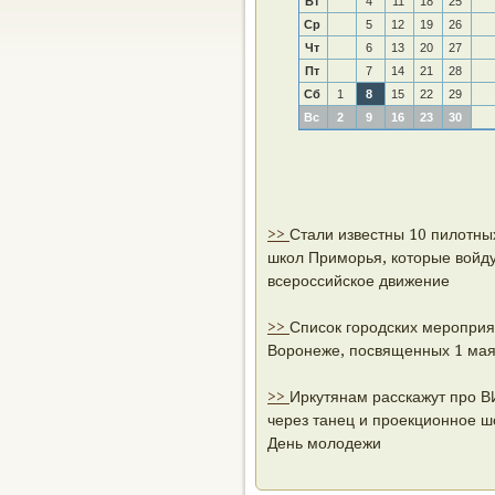
Вт
4
11
18
25
Ср
5
12
19
26
Чт
6
13
20
27
Пт
7
14
21
28
Сб
1
8
15
22
29
Вс
2
9
16
23
30
>>
Стали известны 10 пилотны
школ Приморья, которые войду
всероссийское движение
>>
Список городских мероприя
Воронеже, посвященных 1 ма
>>
Иркутянам расскажут про 
через танец и проекционное ш
День молодежи