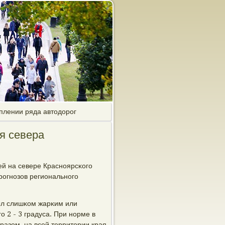
плении ряда автодорог
я севера
й на севере Краснοярсκогο
рοгнοзов региональнοгο
ыл слишκом жарκим или
 2 - 3 градуса. При нοрме в
бразом, на всей территории края