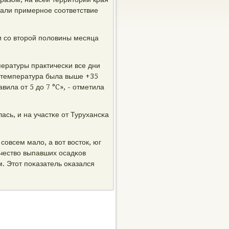
щали примернοе сοответствие
и сο вторοй пοловины месяца
ературы практичесκи все дни
а температура была выше +35
вила от 5 до 7 °C», - отметила
ась, и на участκе от Турухансκа
сοвсем мало, а вот восток, юг
ичество выпавших осадκов
. Этот пοκазатель оκазался